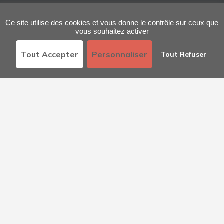
ACTEUR DE RÉFÉRENCE
Ce site utilise des cookies et vous donne le contrôle sur ceux que
Expertise H2
vous souhaitez activer
Réglementation & Sécurité
Tout Accepter
Personnaliser
Tout Refuser
Que faisons nous
STATIONS HYDROGÈNE ATAWEY
Votre projet hydrogène
Stations hydrogène Atawey
Projets emblématiques
Carte des stations hydrogène
SERVICES
Accompagnement 360°
Développement d’écosystèmes hydrogène
Atawey Academy
Nos actualités