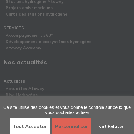
Stations hydrogène Atawey
Projets emblématiques
Carte des stations hydrogène
SERVICES
Accompagnement 360°
Développement d’écosystèmes hydrogène
Atawey Academy
Nos actualités
Actualités
Actualités Atawey
Blog Hydrogène
Espace Presse
Ce site utilise des cookies et vous donne le contrôle sur ceux que
Politique de confidentialité
vous souhaitez activer
English
Français
Tout Accepter
Personnaliser
Tout Refuser