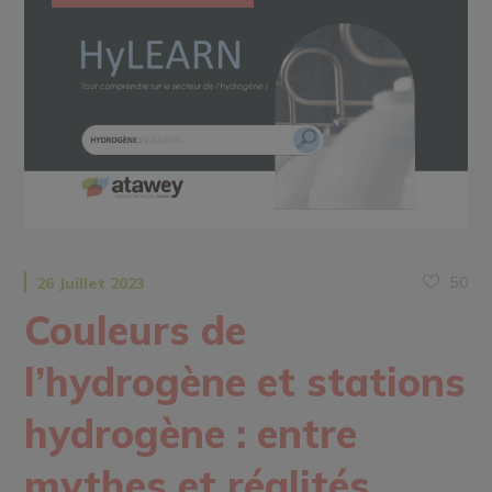
50
26 Juillet 2023
Couleurs de
l’hydrogène et stations
hydrogène : entre
mythes et réalités