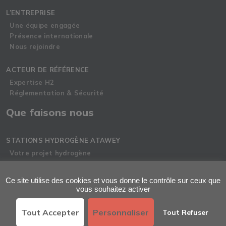
L’ENTREPRISE
Une équipe engagée
Présence internationale
Nous rejoindre
ACTEUR DE RÉFÉRENCE
Expertise H2
Réglementation & Sécurité
Que faisons nous
STATIONS HYDROGÈNE ATAWEY
Votre projet hydrogène
Stations hydrogène Atawey
Projets emblématiques
Ce site utilise des cookies et vous donne le contrôle sur ceux que
Carte des stations hydrogène
vous souhaitez activer
SERVICES
Tout Accepter
Personnaliser
Tout Refuser
Accompagnement 360°