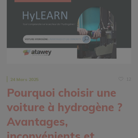
12
24 Mars 2025
Pourquoi choisir une
voiture à hydrogène ?
Avantages,
inconvénients et