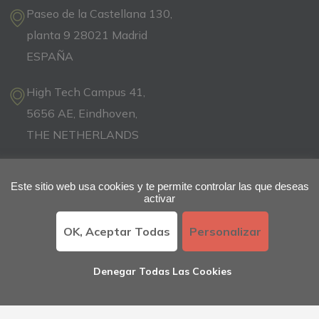
Paseo de la Castellana 130,
planta 9 28021 Madrid
ESPAÑA
High Tech Campus 41,
5656 AE, Eindhoven,
THE NETHERLANDS
04 57 36 40 33
Este sitio web usa cookies y te permite controlar las que deseas
activar
OK, Aceptar Todas
Personalizar
Quiénes somos
Denegar Todas Las Cookies
LA EMPRESA