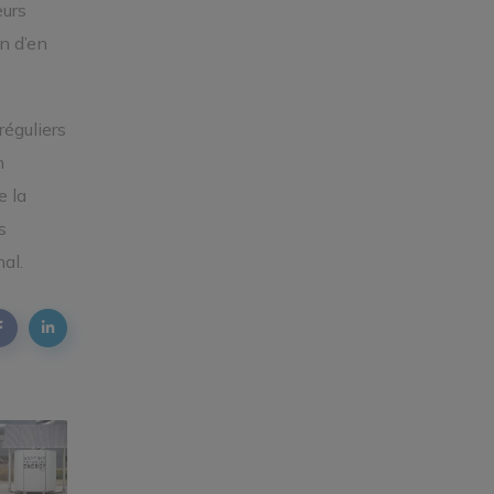
eurs
n d’en
éguliers
n
e la
s
al.