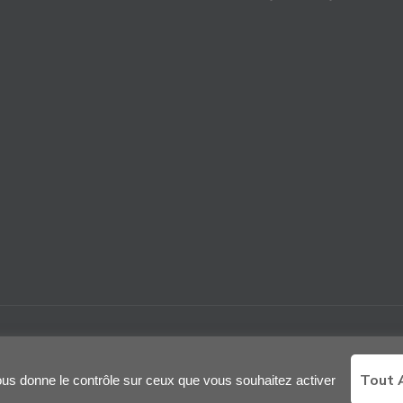
English
Français
Tout 
vous donne le contrôle sur ceux que vous souhaitez activer