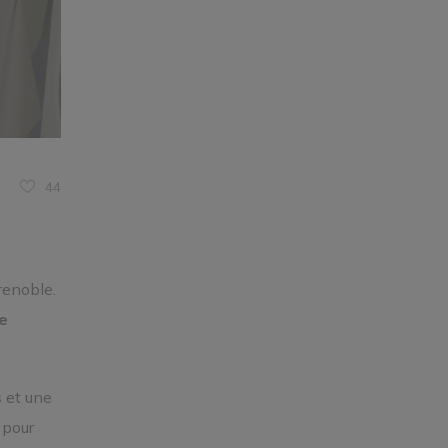
44
renoble.
e
s
et une
 pour