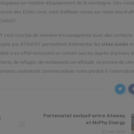
nologiques en matière d’équipement de la montagne. Des visit
ncore des Etats-Unis, sont d’ailleurs venus sur notre stand afi
 ATAWEY.
 s’est conclue de manière encourageante avec des contacts r
ppée par ATAWEY permettant d’alimenter les
sites isolés
e
rable a en effet rencontré un certain succès auprès d’acteurs d
ons, de refuges, de restaurants en altitude, ou encore de site
tenaires souhaitant commercialiser notre produit à l’internation
Partenariat exclusif entre Atawey
4
et McPhy Energy
22 mai 2014