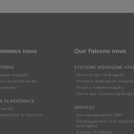
sommes nous
Que faisons nous
EPRISE
STATIONS HYDROGÈNE ATA
quipe engagée
Votre projet hydrogène
nce internationale
Stations hydrogène Atawey
ejoindre
Projets emblématiques
Carte des stations hydrogè
R DE RÉFÉRENCE
SERVICES
tise H2
mentation & Sécurité
Accompagnement 360°
Développement d’écosystè
hydrogène
Atawey Academy