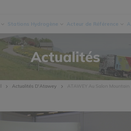
Stations Hydrogène
Acteur de Référence
A
Actualités
l
Actualités D'Atawey
ATAWEY Au Salon Mountain 