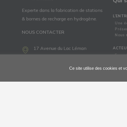
Qui 
Experte dans la fabrication de
stations
L’ENTR
& bornes de recharge
en
hydrogène.
Une é
Prése
NOUS CONTACTER
Nous r
17 Avenue du Lac Léman
ACTEU
Exper
73370 Le Bourget du Lac -
Régle
FRANCE
Ce site utilise des cookies et 
79 Rue Général Mangin
38100 Grenoble -
FRANCE
High Tech Campus 41,
5656 AE, Eindhoven