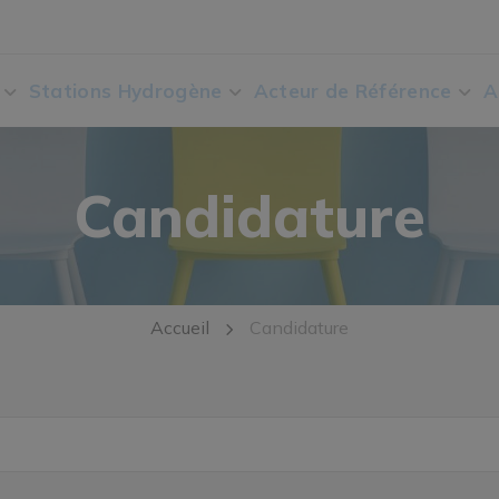
Stations Hydrogène
Acteur de Référence
A
Candidature
Accueil
Candidature