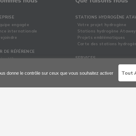
sommes nous
Que faisons nous
EPRISE
STATIONS HYDROGÈNE ATA
quipe engagée
Votre projet hydrogène
nce internationale
Stations hydrogène Atawey
ejoindre
Projets emblématiques
Carte des stations hydrogè
R DE RÉFÉRENCE
SERVICES
tise H2
mentation & Sécurité
Accompagnement 360°
Développement d’écosystè
Tout 
vous donne le contrôle sur ceux que vous souhaitez activer
hydrogène
Atawey Academy