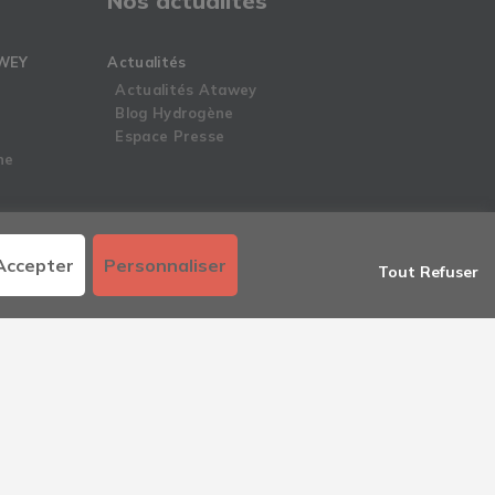
Nos actualités
WEY
Actualités
Actualités Atawey
Blog Hydrogène
Espace Presse
ne
mes
Accepter
Personnaliser
Tout Refuser